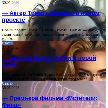
30.05.2026
— Актер Тимоти Шаламе в новом
проекте
Новый проект Тимоти Шаламе Тимоти Шаламе — молодой и
талантливый актер, завоевавший популярность благодаря
своим…
Статьи
30.09.2025
— Актерка Марго Робби в новой
роли
Новая роль Марго Робби Марго Робби, талантливая актриса с
безупречным стилем и харизмой, снова порадовала…
Статьи
30.01.2026
— Премьера фильма «Мстители:
Финал