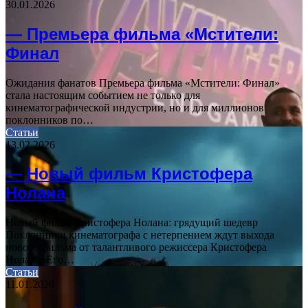
30.01.2026
— Премьера фильма «Мстители:
Финал
Ожидания фанатов Премьера фильма «Мстители: Финал»
стала настоящим событием не только для
кинематографической индустрии, но и для миллионов
поклонников по…
Статьи
13.02.2026
— Новый фильм Кристофера
Нолана
Новый фильм Кристофера Нолана: грядущий шедевр
Поклонники кинематографа с нетерпением ждут выхода
нового фильма от талантливого режиссера Кристофера
Нолана. Его…
Статьи
11.01.2026