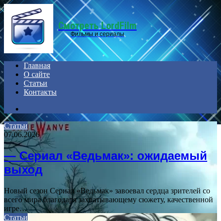
Menu
Смотреть LordFilm
Фильмы и сериалы
Главная
О сайте
Статьи
Контакты
Search
for
Статьи
07.06.2026
— Сериал «Ведьмак»: ожидаемый
выход
Новый сезон Сериал «Ведьмак» завоевал сердца зрителей со
всего мира благодаря захватывающему сюжету, качественной
игре…
Статьи