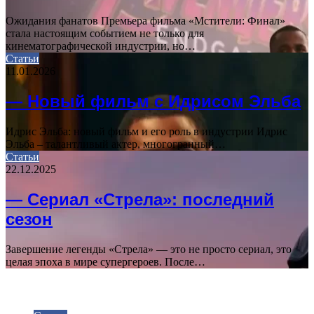
Ожидания фанатов Премьера фильма «Мстители: Финал»
стала настоящим событием не только для
кинематографической индустрии, но…
Статьи
11.01.2026
— Новый фильм с Идрисом Эльба
Идрис Эльба: новый фильм и его роль в индустрии Идрис
Эльба – талантливый актер, многогранный…
Статьи
22.12.2025
— Сериал «Стрела»: последний
сезон
Завершение легенды «Стрела» — это не просто сериал, это
целая эпоха в мире супергероев. После…
ПОСЛЕДНИЕ СТАТЬИ