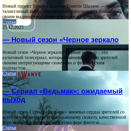
Новый проект Тимоти Шаламе Тимоти Шаламе — молодой и
талантливый актер, завоевавший популярность благодаря
своим выдающимся ролям в киноиндустрии. Его…
Статьи
25.12.2025
— Новый сезон «Черное зеркало
Новый сезон «Черное зеркало» Черное зеркало – это
культовый телесериал, который завоевал сердца зрителей
своими интригующими сюжетами и философским
подтекстом.…
Статьи
07.06.2026
— Сериал «Ведьмак»: ожидаемый
выход
Новый сезон Сериал «Ведьмак» завоевал сердца зрителей со
всего мира благодаря захватывающему сюжету, качественной
игре актеров и потрясающей атмосфере фэнтези.…
Статьи