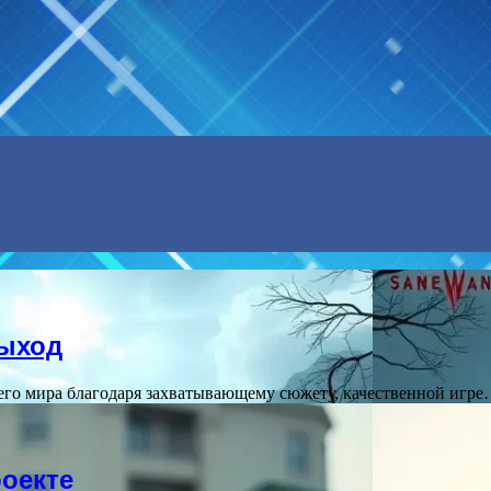
Menu
выход
сего мира благодаря захватывающему сюжету, качественной игр
оекте