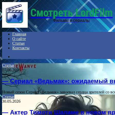
Смотреть LordFilm
Фильмы и сериалы
Главная
О сайте
Статьи
Контакты
Search
for
Статьи
07.06.2026
— Сериал «Ведьмак»: ожидаемый 
Новый сезон Сериал «Ведьмак» завоевал сердца зрителей со в
Статьи
30.05.2026
— Актер Тимоти Шаламе в новом пр