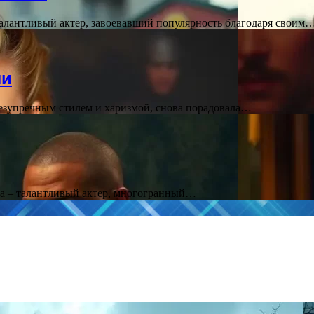
лантливый актер, завоевавший популярность благодаря своим
ли
безупречным стилем и харизмой, снова порадовала…
ба – талантливый актер, многогранный…