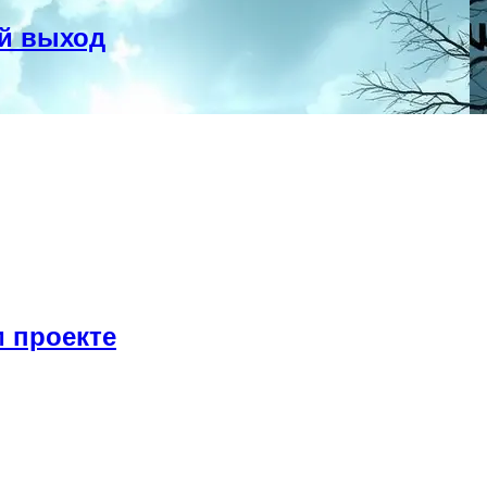
й выход
 проекте