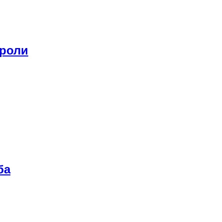
 роли
ба